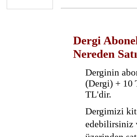
Dergi Abonel
Nereden Satı
D
erginin abo
(Dergi) + 10 
TL'dir.
Dergimizi ki
edebilirsiniz
üzerinden satı