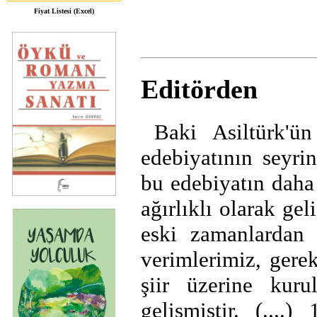
Fiyat Listesi (Excel)
Editörden
Baki Asiltürk'ün
edebiyatının seyri
bu edebiyatın daha 
ağırlıklı olarak gel
eski zamanlardan 
verimlerimiz, gere
şiir üzerine kur
gelişmiştir. (....)