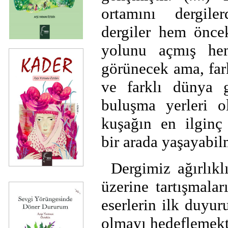
ortamını dergile
dergiler hem önc
yolunu açmış he
görünecek ama, far
ve farklı dünya gö
buluşma yerleri o
kuşağın en ilginç ö
bir arada yaşayabilme
Dergimiz ağırlıkl
üzerine tartışmalar
eserlerin ilk duyur
olmayı hedeflemekt