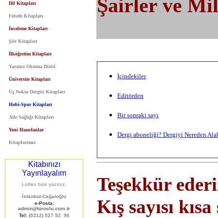
Şairler ve Mil
Dil Kitapları
Felsefe Kitapları
İnceleme Kitapları
Şiir Kitapları
İlköğretim Kitapları
Yaratıcı Okuma Dizisi
İçindekiler
Üniversite Kitapları
Üç Nokta Dergisi
Kitapları
Editörden
Hob
i
-
Spor Kitapları
Bir sonraki sayı
Aile Sağlığı Kitapları
Yeni Hazırlanlar
Dergi aboneliği
? Dergiyi Nereden Ala
Kitaplarımız
Kitabınızı
Yayınlayalım
Teşekkür eder
Lütfen bize yazınız.
İstanbul-Cağaloğlu
Kış sayısı kısa
e-Posta
:
admin
@
toroslu.com.tr
Tel
:
(0212) 527 52 96