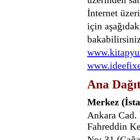
İnternet üze
için aşağıdaki
bakabilirsini
www.kitapyu
www.ideefix
Ana Dağı
Merkez (İsta
Ankara Cad.
Fahreddin Ke
No: 31 (Cağa