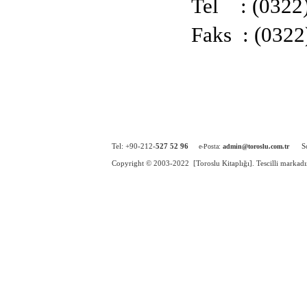
Tel : (0322)
Faks : (0322
Tel: +90-212-
527 52 96
S
e-Posta:
admin
@toroslu.com.tr
Copyright © 200
3-2022
[
Toroslu Kitaplığı
].
Tescilli markadı