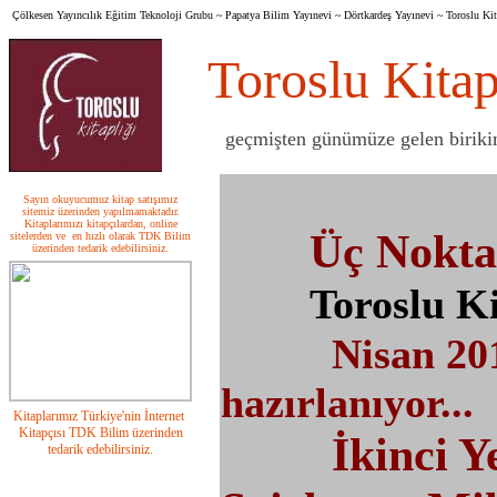
Çölkesen Yayıncılık Eğitim Teknoloji Grubu ~ Papatya Bilim Yayınevi ~ Dörtkardeş Yayınevi ~ Toroslu Kit
Toroslu Kitap
geçmişten günümüze gelen birikim
Sayın okuyucumuz kitap satışımız
sitemiz üzerinden yapılmamaktadır.
Kitaplarımızı kitapçılardan, online
Üç Nokta
sitelerden ve en hızlı olarak TDK Bilim
üzerinden tedarik edebilirsiniz.
Toroslu Ki
Nisan 20
hazırlanıyor...
Kitaplarımız Türkiye'nin İnternet
Kitapçısı TDK Bilim üzerinden
İkinci Y
tedarik edebilirsiniz.